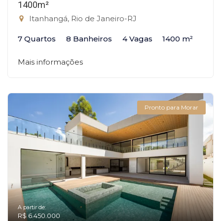
1400m²
Itanhangá, Rio de Janeiro-RJ
7 Quartos
8 Banheiros
4 Vagas
1400 m²
Mais informações
Pronto para Morar
A partir de:
R$ 6.450.000