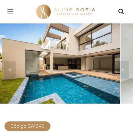
Página inicial
<
>
Código CA1040