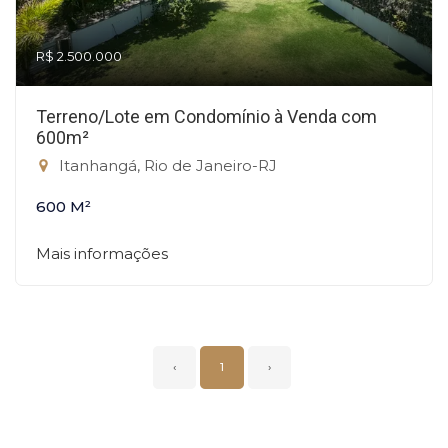
R$ 2.500.000
Terreno/Lote em Condomínio à Venda com
600m²
Itanhangá, Rio de Janeiro-RJ
600 M²
Mais informações
‹
1
›