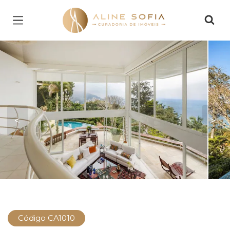
Página inicial
<
>
Código CA1010