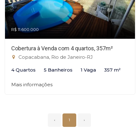
R$ 11.600.000
Cobertura à Venda com 4 quartos, 357m²
Copacabana, Rio de Janeiro-RJ
4 Quartos
5 Banheiros
1 Vaga
357 m²
Mais informações
‹
1
›