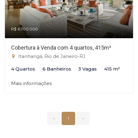
R$ 6.700.000
Cobertura à Venda com 4 quartos, 415m²
Itanhangá, Rio de Janeiro-RJ
4 Quartos
6 Banheiros
3 Vagas
415 m²
Mais informações
‹
1
›