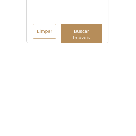
Limpar
Buscar
Imóveis
Horário de funcionamento
Seg à sex
:
9h às 18h
Sábados
:
9h às 15h