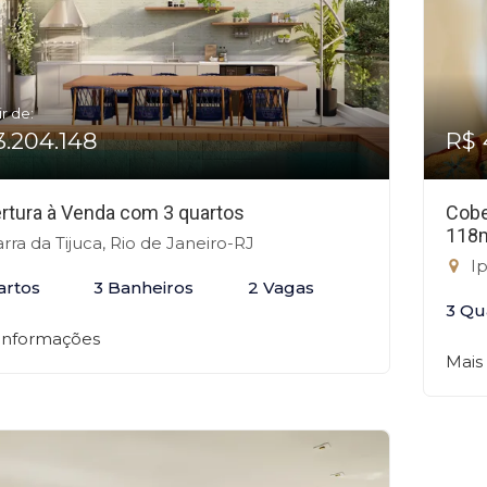
ir de:
3.204.148
R$ 
rtura à Venda com 3 quartos
Cobe
118
rra da Tijuca, Rio de Janeiro-RJ
Ip
artos
3 Banheiros
2 Vagas
3 Qu
 informações
Mais