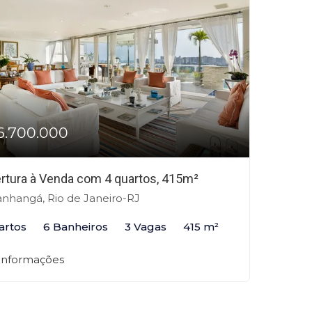
6.700.000
rtura à Venda com 4 quartos, 415m²
anhangá, Rio de Janeiro-RJ
artos
6 Banheiros
3 Vagas
415 m²
 informações