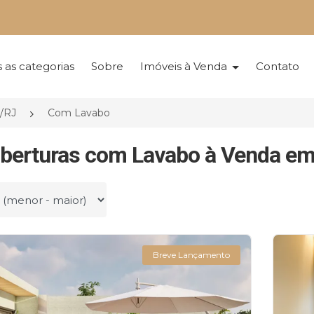
 as categorias
Sobre
Imóveis à Venda
Contato
o/RJ
Com Lavabo
berturas com Lavabo à Venda em 
r por
Breve Lançamento