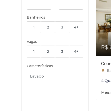
Banheiros
1
2
3
4+
Vagas
R$ 
1
2
3
4+
Cobe
Características
It
4 Qu
Mais