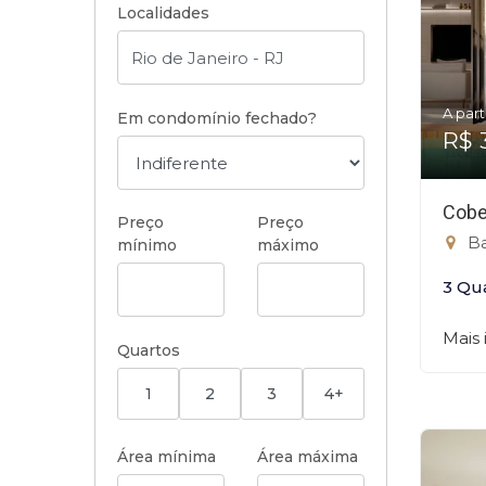
Localidades
A part
Em condomínio fechado?
R$ 
Cobe
Preço
Preço
Ba
mínimo
máximo
3 Qu
Mais
Quartos
1
2
3
4+
Área mínima
Área máxima