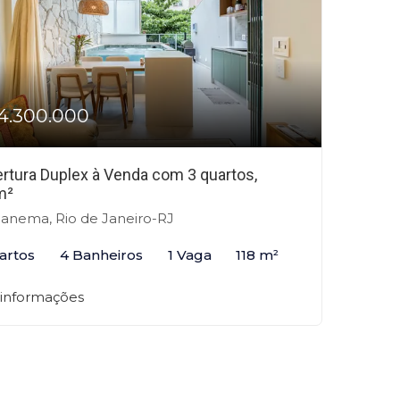
4.300.000
rtura Duplex à Venda com 3 quartos,
m²
anema, Rio de Janeiro-RJ
artos
4 Banheiros
1 Vaga
118 m²
 informações