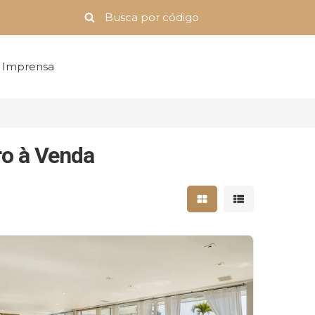
Imprensa
ro à Venda
Mostrar resultados 
Mostrar result