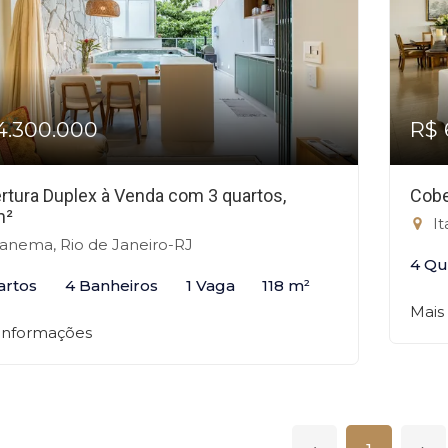
4.300.000
R$ 
rtura Duplex à Venda com 3 quartos,
Cobe
m²
It
anema, Rio de Janeiro-RJ
4 Qu
artos
4 Banheiros
1 Vaga
118 m²
Mais
 informações