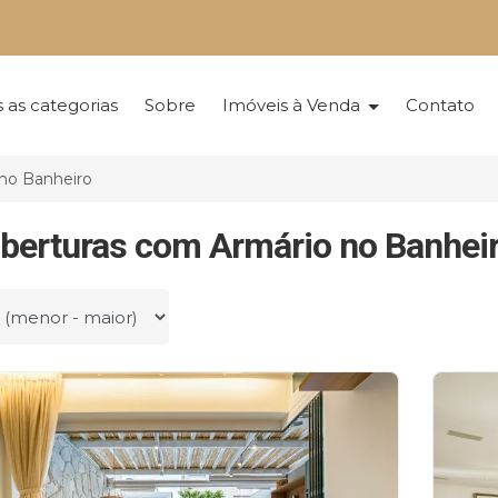
 as categorias
Sobre
Imóveis à Venda
Contato
no Banheiro
berturas com Armário no Banhei
r por