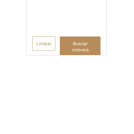
Limpar
Buscar
Imóveis
Horário de funcionamento
Seg à sex
:
9h às 18h