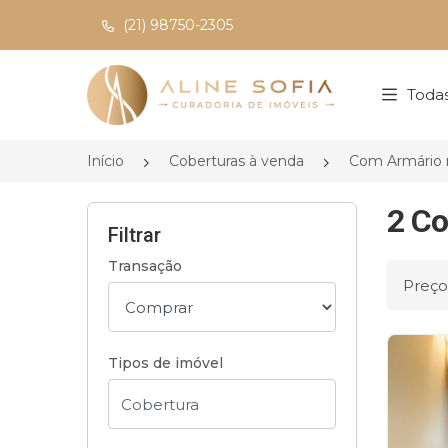
(21) 98750-2305
Página inicial
Todas
Início
Coberturas à venda
Com Armário 
2 Co
Filtrar
Transação
Ordena
Tipos de imóvel