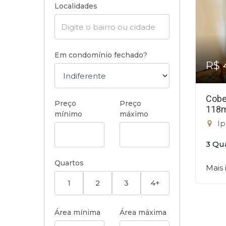
Localidades
Em condomínio fechado?
R$ 
Cobe
Preço
Preço
118
mínimo
máximo
Ip
3 Qu
Quartos
Mais
1
2
3
4+
Área mínima
Área máxima