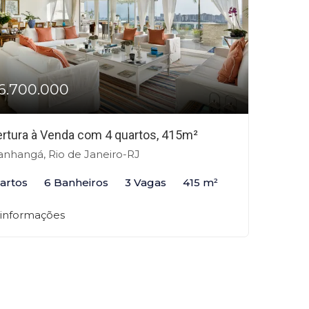
6.700.000
rtura à Venda com 4 quartos, 415m²
anhangá, Rio de Janeiro-RJ
artos
6 Banheiros
3 Vagas
415 m²
 informações