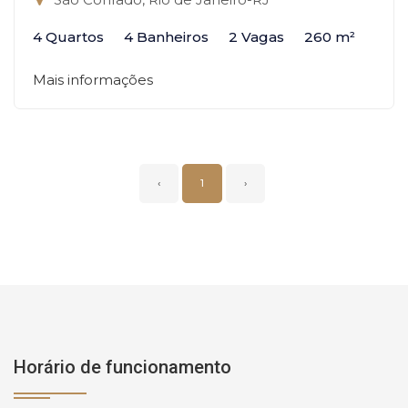
4 Quartos
4 Banheiros
2 Vagas
260 m²
Mais informações
‹
1
›
Horário de funcionamento