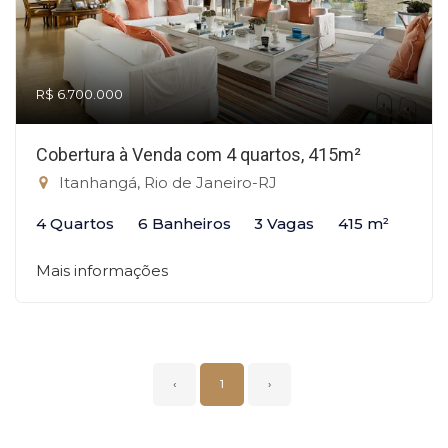
R$ 6.700.000
Cobertura à Venda com 4 quartos, 415m²
Itanhangá, Rio de Janeiro-RJ
4 Quartos
6 Banheiros
3 Vagas
415 m²
Mais informações
‹
1
›