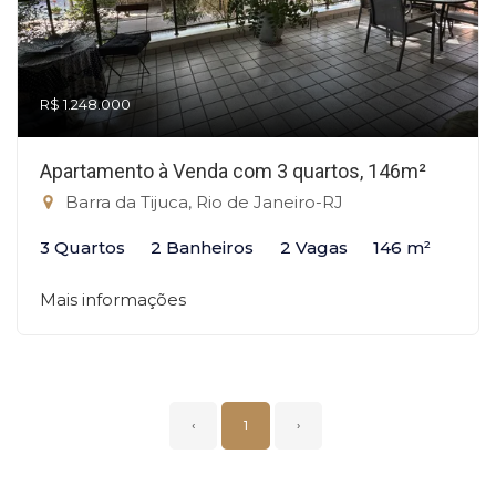
R$ 1.248.000
Apartamento à Venda com 3 quartos, 146m²
Barra da Tijuca, Rio de Janeiro-RJ
3 Quartos
2 Banheiros
2 Vagas
146 m²
Mais informações
‹
1
›